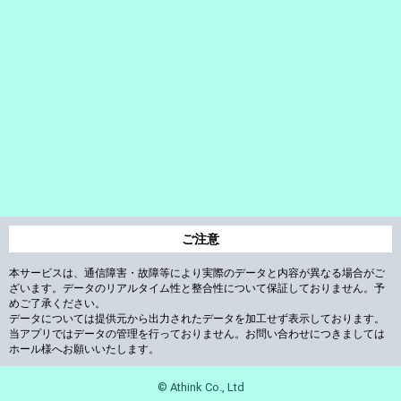
ご注意
本サービスは、通信障害・故障等により実際のデータと内容が異なる場合がご
ざいます。データのリアルタイム性と整合性について保証しておりません。予
めご了承ください。
データについては提供元から出力されたデータを加工せず表示しております。
当アプリではデータの管理を行っておりません。お問い合わせにつきましては
ホール様へお願いいたします。
© Athink Co., Ltd