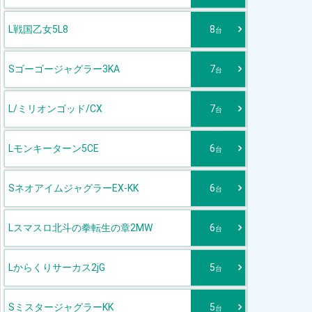
L戦国乙女5L8
8
台
Sゴーゴージャグラー3KA
7
台
L/ミリオンゴッド/CX
7
台
Lモンキーターン5CE
6
台
SネオアイムジャグラーEX-KK
6
台
Lスマスロ北斗の拳転生の章2MW
6
台
Lからくりサーカス2jG
5
台
SミスタージャグラーKK
5
台