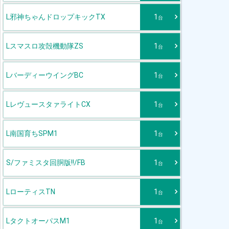
L邪神ちゃんドロップキックTX
1
台
Lスマスロ攻殻機動隊ZS
1
台
LバーディーウイングBC
1
台
LレヴュースタァライトCX
1
台
L南国育ちSPM1
1
台
S/ファミスタ回胴版!!/FB
1
台
LローティスTN
1
台
LタクトオーパスM1
1
台